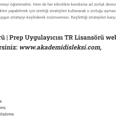
lemeyi öğrenmekte. Hem de her etkinlikte kendisine ait zorluk dere
kleri yapabilmek için ürettiği stratejileri kullanarak o zorluğu aşmas
ygun stratejiyi keşfederek özümsemesi. Keşfettiği stratejileri karşı
ü | Prep Uygulayıcısı TR Lisansörü‎ we
rsiniz:
www.akademidisleksi.com
,
a
imi
,
liştirme