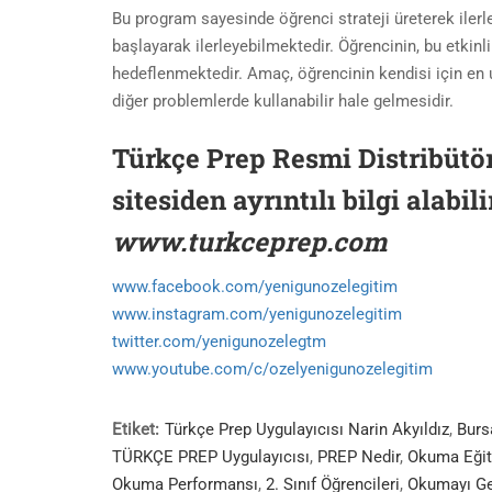
Bu program sayesinde öğrenci strateji üreterek iler
başlayarak ilerleyebilmektedir. Öğrencinin, bu etkinli
hedeflenmektedir. Amaç, öğrencinin kendisi için en u
diğer problemlerde kullanabilir hale gelmesidir.
Türkçe Prep Resmi Distribütör
sitesiden ayrıntılı bilgi alabili
www.turkceprep.com
www.facebook.com/yenigunozelegitim
www.instagram.com/yenigunozelegitim
twitter.com/yenigunozelegtm
www.youtube.com/c/ozelyenigunozelegitim
Etiket:
Türkçe Prep Uygulayıcısı Narin Akyıldız
,
Burs
TÜRKÇE PREP Uygulayıcısı
,
PREP Nedir
,
Okuma Eğit
Okuma Performansı
,
2. Sınıf Öğrencileri
,
Okumayı Ge