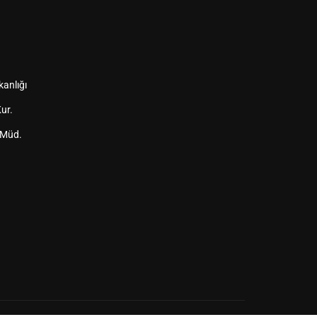
kanlığı
ur.
 Müd.