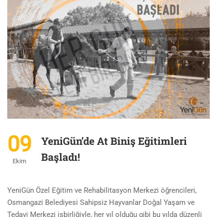
09
YeniGün’de At Biniş Eğitimleri
Başladı!
Ekim
YeniGün Özel Eğitim ve Rehabilitasyon Merkezi öğrencileri,
Osmangazi Belediyesi Sahipsiz Hayvanlar Doğal Yaşam ve
Tedavi Merkezi işbirliğiyle, her yıl olduğu gibi bu yılda düzenli