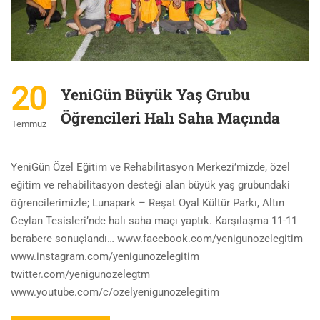
20
YeniGün Büyük Yaş Grubu
Öğrencileri Halı Saha Maçında
Temmuz
YeniGün Özel Eğitim ve Rehabilitasyon Merkezi’mizde, özel
eğitim ve rehabilitasyon desteği alan büyük yaş grubundaki
öğrencilerimizle; Lunapark – Reşat Oyal Kültür Parkı, Altın
Ceylan Tesisleri’nde halı saha maçı yaptık. Karşılaşma 11-11
berabere sonuçlandı… www.facebook.com/yenigunozelegitim
www.instagram.com/yenigunozelegitim
twitter.com/yenigunozelegtm
www.youtube.com/c/ozelyenigunozelegitim