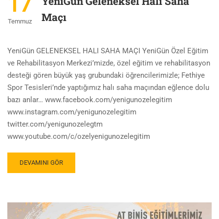
17
YeniGün Geleneksel Halı Saha
Maçı
Temmuz
YeniGün GELENEKSEL HALI SAHA MAÇI YeniGün Özel Eğitim
ve Rehabilitasyon Merkezi’mizde, özel eğitim ve rehabilitasyon
desteği gören büyük yaş grubundaki öğrencilerimizle; Fethiye
Spor Tesisleri’nde yaptığımız halı saha maçından eğlence dolu
bazı anlar… www.facebook.com/yenigunozelegitim
www.instagram.com/yenigunozelegitim
twitter.com/yenigunozelegtm
www.youtube.com/c/ozelyenigunozelegitim
DEVAMINI GÖR