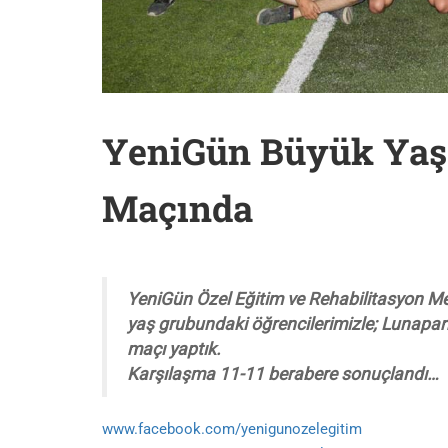
YeniGün Büyük Yaş 
Maçında
YeniGün Özel Eğitim ve Rehabilitasyon Mer
yaş grubundaki öğrencilerimizle; Lunapark 
maçı yaptık.
Karşılaşma 11-11 berabere sonuçlandı…
www.facebook.com/yenigunozelegitim