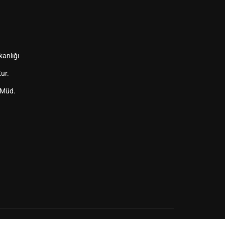
kanlığı
ur.
 Müd.