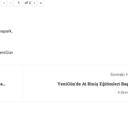
«
‹
of
2
›
»
napark
,
eniGün
Sonraki 
na
YeniGün'de At Biniş Eğitimleri Baş
9 Eki