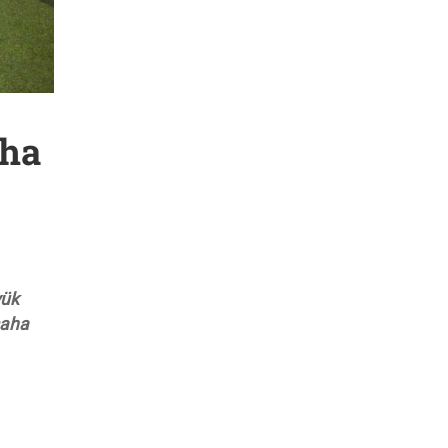
aha
yük
saha