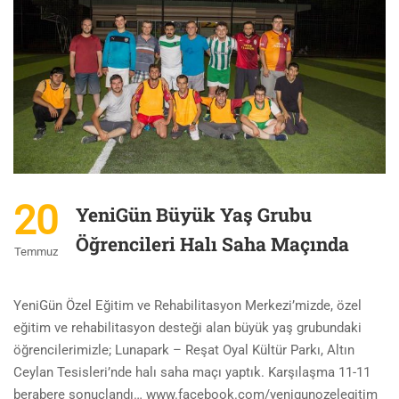
20
YeniGün Büyük Yaş Grubu
Öğrencileri Halı Saha Maçında
Temmuz
YeniGün Özel Eğitim ve Rehabilitasyon Merkezi’mizde, özel
eğitim ve rehabilitasyon desteği alan büyük yaş grubundaki
öğrencilerimizle; Lunapark – Reşat Oyal Kültür Parkı, Altın
Ceylan Tesisleri’nde halı saha maçı yaptık. Karşılaşma 11-11
berabere sonuçlandı… www.facebook.com/yenigunozelegitim