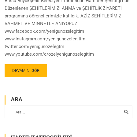
Bursa Büyükşehir Belediyesi Tarafından Hamitler Şehitliği’nde
Düzenlenen ŞEHİTLERİMİZİ ANMA ve ŞEHİTLİK ZİYARETİ
programına öğrencilerimizle katıldık. AZİZ ŞEHİTLERİMİZİ
RAHMET VE MİNNETLE ANIYORUZ.
www.facebook.com/yenigunozelegitim
www.instagram.com/yenigunozelegitim
twitter.com/yenigunozelegtm
www.youtube.com/c/ozelyenigunozelegitim
DEVAMINI GÖR
ARA