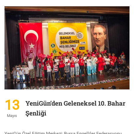
13
YeniGün’den Geleneksel 10. Bahar
Şenliği
Mayıs
YeniGün Özel Eğitim Merkezi; Bursa Engelliler Federasyonu,