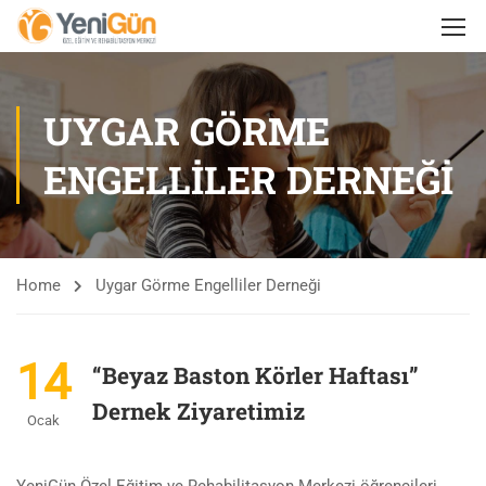
UYGAR GÖRME
ENGELLILER DERNEĞI
Home
Uygar Görme Engelliler Derneği
14
“Beyaz Baston Körler Haftası”
Dernek Ziyaretimiz
Ocak