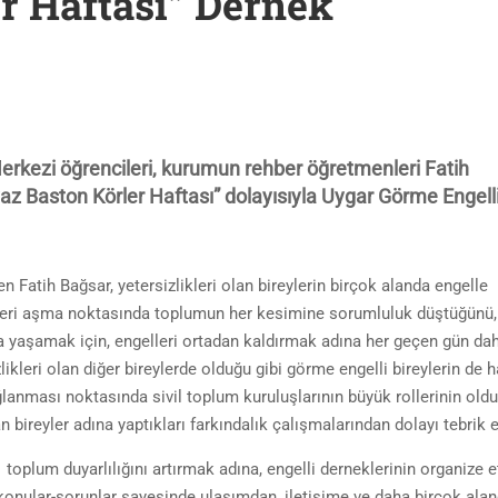
r Haftası” Dernek
erkezi öğrencileri, kurumun rehber öğretmenleri Fatih
z Baston Körler Haftası” dolayısıyla Uygar Görme Engelli
Fatih Bağsar, yetersizlikleri olan bireylerin birçok alanda engelle
elleri aşma noktasında toplumun her kesimine sorumluluk düştüğünü
da yaşamak için, engelleri ortadan kaldırmak adına her geçen gün da
likleri olan diğer bireylerde olduğu gibi görme engelli bireylerin de h
ağlanması noktasında sivil toplum kuruluşlarının büyük rollerinin old
bireyler adına yaptıkları farkındalık çalışmalarından dolayı tebrik et
oplum duyarlılığını artırmak adına, engelli derneklerinin organize 
konular-sorunlar sayesinde ulaşımdan, iletişime ve daha birçok ala