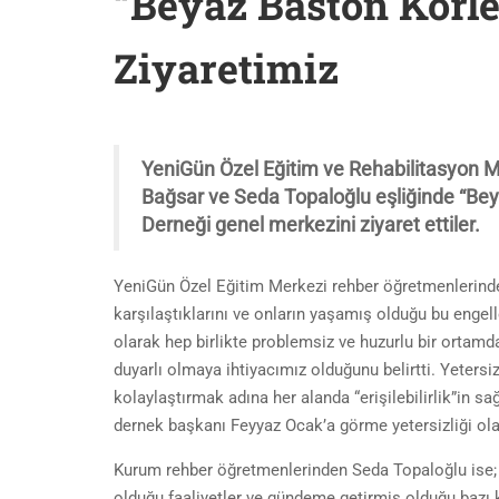
“Beyaz Baston Körle
Ziyaretimiz
YeniGün Özel Eğitim ve Rehabilitasyon M
Bağsar ve Seda Topaloğlu eşliğinde “Beya
Derneği genel merkezini ziyaret ettiler.
YeniGün Özel Eğitim Merkezi rehber öğretmenlerinden 
karşılaştıklarını ve onların yaşamış olduğu bu eng
olarak hep birlikte problemsiz ve huzurlu bir ortam
duyarlı olmaya ihtiyacımız olduğunu belirtti. Yetersiz
kolaylaştırmak adına her alanda “erişilebilirlik”in s
dernek başkanı Feyyaz Ocak’a görme yetersizliği olan 
Kurum rehber öğretmenlerinden Seda Topaloğlu ise; t
olduğu faaliyetler ve gündeme getirmiş olduğu bazı 