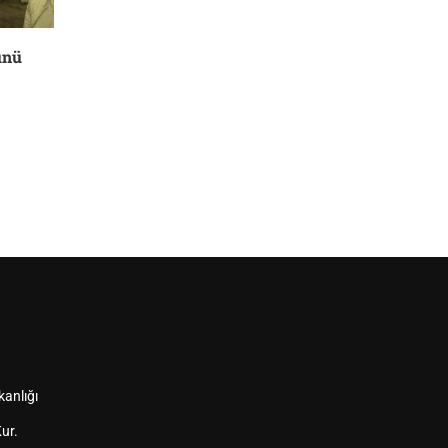
ünü
kanlığı
ur.