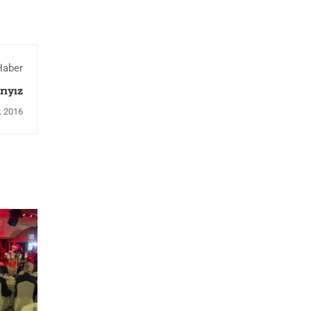
Haber
rıyız
 2016