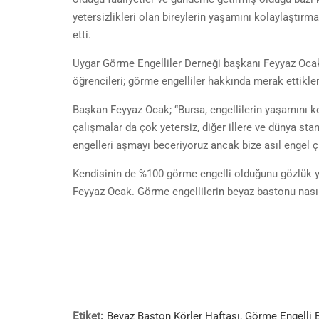
yetersizlikleri olan bireylerin yaşamını kolaylaştırm
etti.
Uygar Görme Engelliler Derneği başkanı Feyyaz Ocak’
öğrencileri; görme engelliler hakkında merak ettikleri
Başkan Feyyaz Ocak; “Bursa, engellilerin yaşamını ko
çalışmalar da çok yetersiz, diğer illere ve dünya sta
engelleri aşmayı beceriyoruz ancak bize asıl engel çık
Kendisinin de %100 görme engelli olduğunu gözlük y
Feyyaz Ocak. Görme engellilerin beyaz bastonu nasıl 
Etiket:
Beyaz Baston Körler Haftası
,
Görme Engelli B