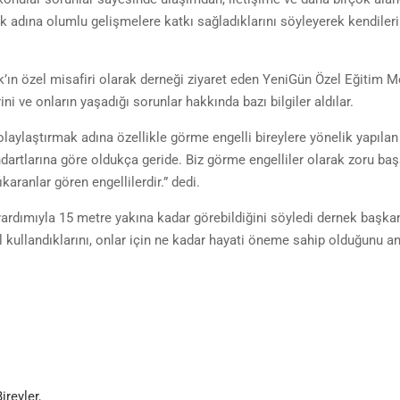
ak adına olumlu gelişmelere katkı sağladıklarını söyleyerek kendileri
ın özel misafiri olarak derneği ziyaret eden YeniGün Özel Eğitim M
ni ve onların yaşadığı sorunlar hakkında bazı bilgiler aldılar.
laylaştırmak adına özellikle görme engelli bireylere yönelik yapılan
ndartlarına göre oldukça geride. Biz görme engelliler olarak zoru ba
aranlar gören engellilerdir.” dedi.
ardımıyla 15 metre yakına kadar görebildiğini söyledi dernek başka
kullandıklarını, onlar için ne kadar hayati öneme sahip olduğunu anl
ireyler
,