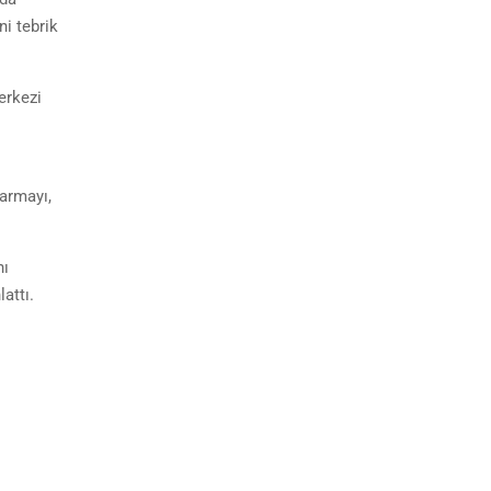
ni tebrik
erkezi
şarmayı,
nı
attı.