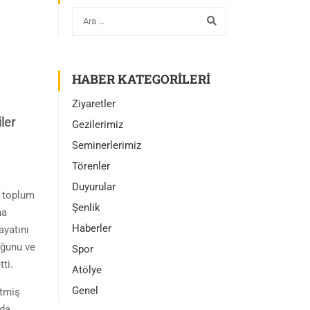
HABER KATEGORILERI
Ziyaretler
ler
Gezilerimiz
Seminerlerimiz
Törenler
Duyurular
, toplum
Şenlik
ha
Haberler
ayatını
uğunu ve
Spor
ti.
Atölye
Genel
etmiş
nda