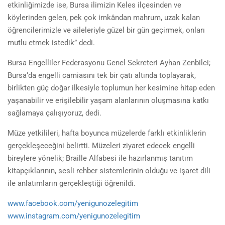
etkinliğimizde ise, Bursa ilimizin Keles ilçesinden ve
köylerinden gelen, pek çok imkândan mahrum, uzak kalan
öğrencilerimizle ve aileleriyle güzel bir gün geçirmek, onları
mutlu etmek istedik” dedi.
Bursa Engelliler Federasyonu Genel Sekreteri Ayhan Zenbilci;
Bursa’da engelli camiasını tek bir çatı altında toplayarak,
birlikten güç doğar ilkesiyle toplumun her kesimine hitap eden
yaşanabilir ve erişilebilir yaşam alanlarının oluşmasına katkı
sağlamaya çalışıyoruz, dedi.
Müze yetkilileri, hafta boyunca müzelerde farklı etkinliklerin
gerçekleşeceğini belirtti. Müzeleri ziyaret edecek engelli
bireylere yönelik; Braille Alfabesi ile hazırlanmış tanıtım
kitapçıklarının, sesli rehber sistemlerinin olduğu ve işaret dili
ile anlatımların gerçekleştiği öğrenildi.
www.facebook.com/yenigunozelegitim
www.instagram.com/yenigunozelegitim