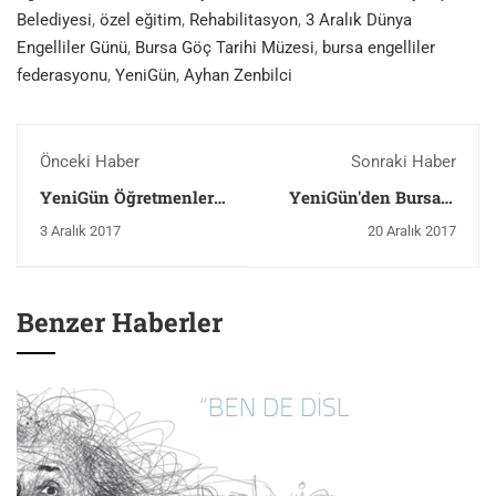
Belediyesi
,
özel eğitim
,
Rehabilitasyon
,
3 Aralık Dünya
Engelliler Günü
,
Bursa Göç Tarihi Müzesi
,
bursa engelliler
federasyonu
,
YeniGün
,
Ayhan Zenbilci
Önceki Haber
Sonraki Haber
YeniGün Öğretmenler
YeniGün'den Bursa İl
Günü Programı
Milli Eğitim
3 Aralık 2017
20 Aralık 2017
Müdürlüğü Ziyareti
Benzer Haberler