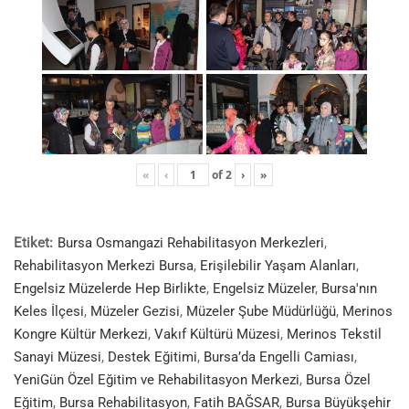
«
‹
of
2
›
»
Etiket:
Bursa Osmangazi Rehabilitasyon Merkezleri
,
Rehabilitasyon Merkezi Bursa
,
Erişilebilir Yaşam Alanları
,
Engelsiz Müzelerde Hep Birlikte
,
Engelsiz Müzeler
,
Bursa'nın
Keles İlçesi
,
Müzeler Gezisi
,
Müzeler Şube Müdürlüğü
,
Merinos
Kongre Kültür Merkezi
,
Vakıf Kültürü Müzesi
,
Merinos Tekstil
Sanayi Müzesi
,
Destek Eğitimi
,
Bursa’da Engelli Camiası
,
YeniGün Özel Eğitim ve Rehabilitasyon Merkezi
,
Bursa Özel
Eğitim
,
Bursa Rehabilitasyon
,
Fatih BAĞSAR
,
Bursa Büyükşehir