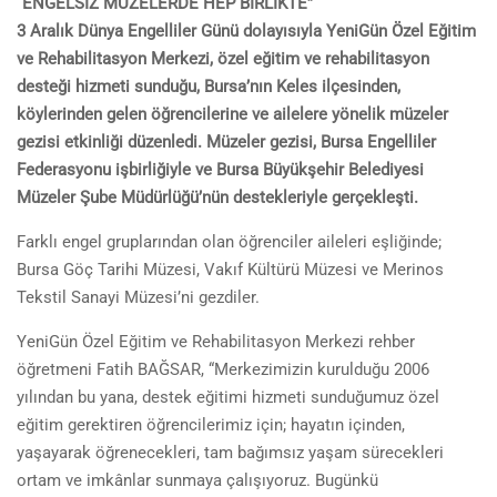
“ENGELSİZ MÜZELERDE HEP BİRLİKTE”
3 Aralık Dünya Engelliler Günü dolayısıyla YeniGün Özel Eğitim
ve Rehabilitasyon Merkezi, özel eğitim ve rehabilitasyon
desteği hizmeti sunduğu, Bursa’nın Keles ilçesinden,
köylerinden gelen öğrencilerine ve ailelere yönelik müzeler
gezisi etkinliği düzenledi. Müzeler gezisi, Bursa Engelliler
Federasyonu işbirliğiyle ve Bursa Büyükşehir Belediyesi
Müzeler Şube Müdürlüğü’nün destekleriyle gerçekleşti.
Farklı engel gruplarından olan öğrenciler aileleri eşliğinde;
Bursa Göç Tarihi Müzesi, Vakıf Kültürü Müzesi ve Merinos
Tekstil Sanayi Müzesi’ni gezdiler.
YeniGün Özel Eğitim ve Rehabilitasyon Merkezi rehber
öğretmeni Fatih BAĞSAR, “Merkezimizin kurulduğu 2006
yılından bu yana, destek eğitimi hizmeti sunduğumuz özel
eğitim gerektiren öğrencilerimiz için; hayatın içinden,
yaşayarak öğrenecekleri, tam bağımsız yaşam sürecekleri
ortam ve imkânlar sunmaya çalışıyoruz. Bugünkü