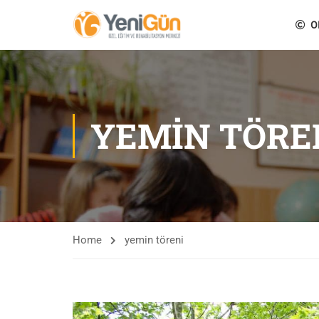
O
YEMIN TÖRE
Home
yemin töreni