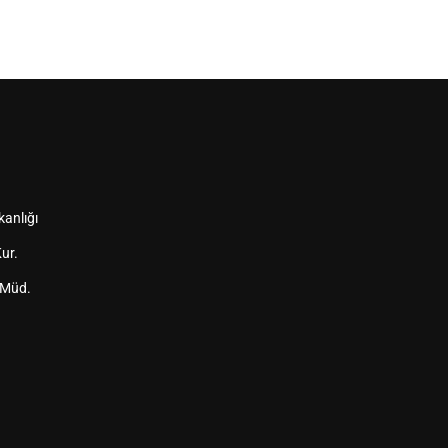
kanlığı
ur.
 Müd.