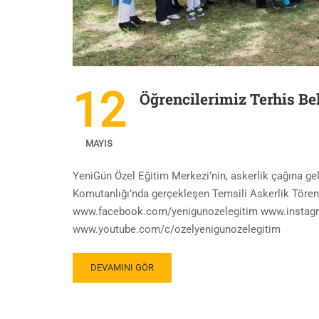
12
Öğrencilerimiz Terhis Bel
MAYIS
YeniGün Özel Eğitim Merkezi’nin, askerlik çağına ge
Komutanlığı’nda gerçekleşen Temsili Askerlik Töreni’n
www.facebook.com/yenigunozelegitim www.instagr
www.youtube.com/c/ozelyenigunozelegitim
DEVAMINI GÖR