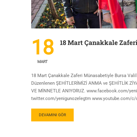
18
18 Mart Çanakkale Zaferi
MART
18 Mart Çanakkale Zaferi Münasabetiyle Bursa Valili
Düzenlenen ŞEHİTLERİMİZİ ANMA ve ŞEHİTLİK ZİYAR
VE MİNNETLE ANIYORUZ. www.facebook.com/yenig
twitter.com/yenigunozelegtm www.youtube.com/c/o
DEVAMINI GÖR