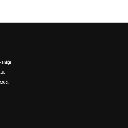
kanlığı
ur.
 Müd.