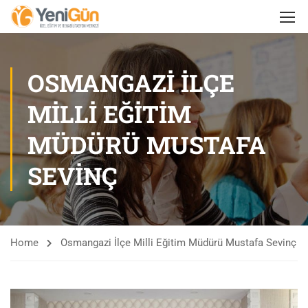
OSMANGAZI İLÇE
MILLI EĞITIM
MÜDÜRÜ MUSTAFA
SEVINÇ
Home
Osmangazi İlçe Milli Eğitim Müdürü Mustafa Sevinç