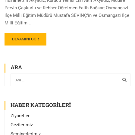
Hüsamettin Akyıldız, Kurucu Temsilcisi Akif Akyıldız, Müdire
Pervin Çaşkurlu ve Rehber Öğretmen Fatih Bağsar; Osmangazi
İlçe Milli Eğitim Müdürü Mustafa SEVİNÇ’in ve Osmangazi İlçe
Milli Eğitim …
DEVAMINI GÖR
ARA
HABER KATEGORILERI
Ziyaretler
Gezilerimiz
Seminerlerimiz