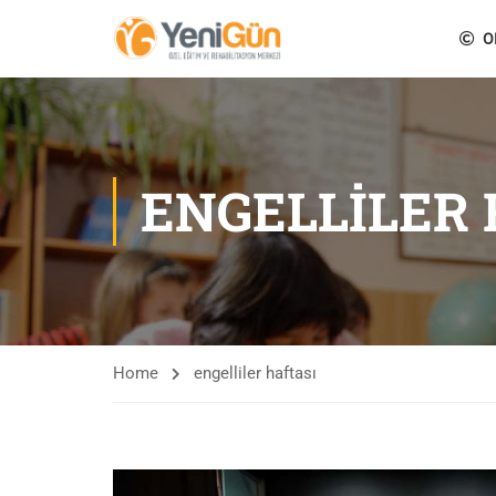
O
ENGELLILER 
Home
engelliler haftası