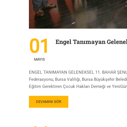
01
Engel Tanımayan Gelenek
MAYIS
ENGEL TANIMAYAN GELENEKSEL 11. BAHAR ŞENLİĞİMİZ
Federasyonu; Bursa Valiliği, Bursa Büyükşehir Beledi
Eğitim Gerektiren Çocuk Hakları Derneği ve YeniGün
DEVAMINI GÖR