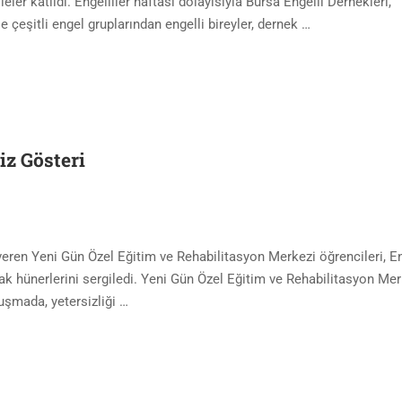
leler katıldı. Engelliler haftası dolayısıyla Bursa Engelli Dernekleri,
e çeşitli engel gruplarından engelli bireyler, dernek …
z Gösteri
veren Yeni Gün Özel Eğitim ve Rehabilitasyon Merkezi öğrencileri, En
 hünerlerini sergiledi. Yeni Gün Özel Eğitim ve Rehabilitasyon Mer
uşmada, yetersizliği …