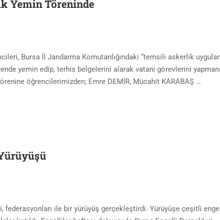
lik Yemin Töreninde
ncileri, Bursa İl Jandarma Komutanlığındaki “temsili askerlik uygula
rende yemin edip, terhis belgelerini alarak vatani görevlerini yapman
k törenine öğrencilerimizden; Emre DEMİR, Mücahit KARABAŞ …
 Yürüyüşü
i, federasyonları ile bir yürüyüş gerçekleştirdi. Yürüyüşe çeşitli enge