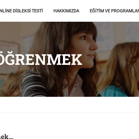
NLİNE DİSLEKSİ TESTİ
HAKKIMIZDA
EĞİTİM VE PROGRAMLA
 ÖĞRENMEK
mek…