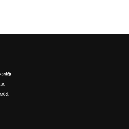
kanlığı
ur.
 Müd.