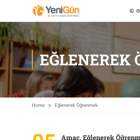
O
EĞLENEREK
Home
Eğlenerek Öğrenmek
Amaç, Eğlenerek Öğren