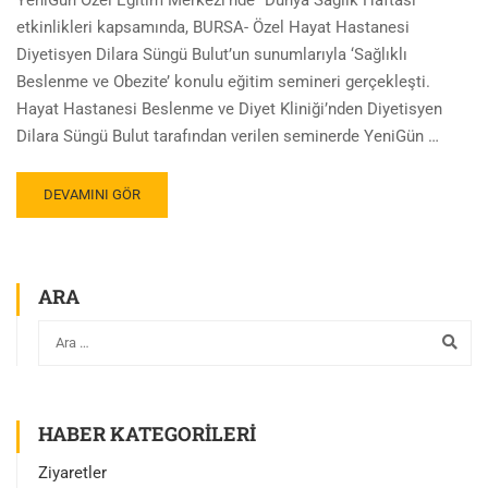
YeniGün Özel Eğitim Merkezi’nde “Dünya Sağlık Haftası”
etkinlikleri kapsamında, BURSA- Özel Hayat Hastanesi
Diyetisyen Dilara Süngü Bulut’un sunumlarıyla ‘Sağlıklı
Beslenme ve Obezite’ konulu eğitim semineri gerçekleşti.
Hayat Hastanesi Beslenme ve Diyet Kliniği’nden Diyetisyen
Dilara Süngü Bulut tarafından verilen seminerde YeniGün …
DEVAMINI GÖR
ARA
HABER KATEGORILERI
Ziyaretler