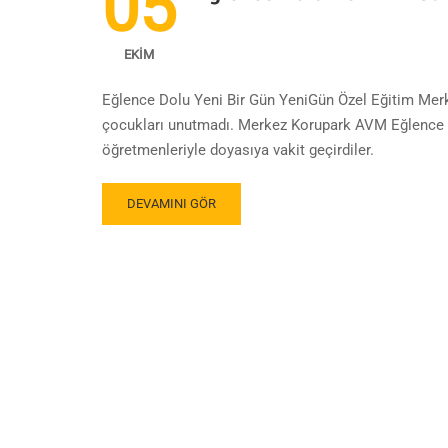
05
EKIM
Eğlence Dolu Yeni Bir Gün YeniGün Özel Eğitim Merk
çocukları unutmadı. Merkez Korupark AVM Eğlence Pa
öğretmenleriyle doyasıya vakit geçirdiler.
DEVAMINI GÖR