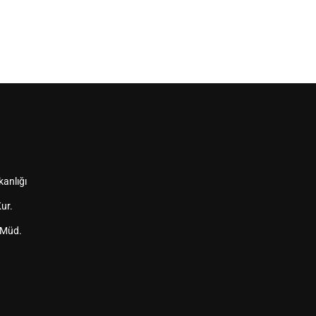
kanlığı
ur.
 Müd.