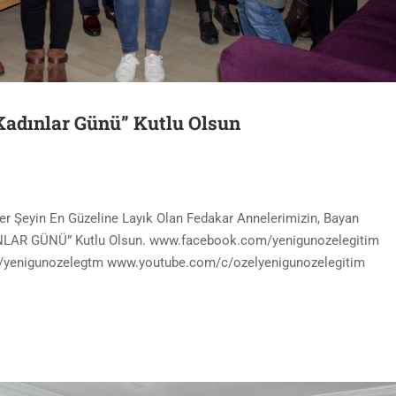
adınlar Günü” Kutlu Olsun
er Şeyin En Güzeline Layık Olan Fedakar Annelerimizin, Bayan
INLAR GÜNÜ” Kutlu Olsun. www.facebook.com/yenigunozelegitim
m/yenigunozelegtm www.youtube.com/c/ozelyenigunozelegitim