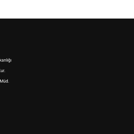
kanlığı
ur.
 Müd.