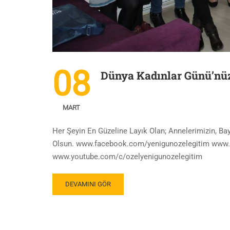
08
Dünya Kadınlar Günü’nü
MART
Her Şeyin En Güzeline Layık Olan; Annelerimizin, 
Olsun. www.facebook.com/yenigunozelegitim www.
www.youtube.com/c/ozelyenigunozelegitim
DEVAMINI GÖR