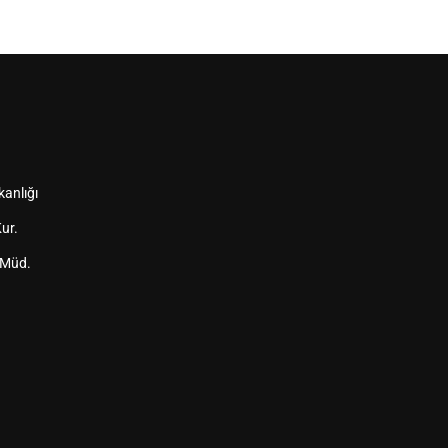
kanlığı
ur.
 Müd.