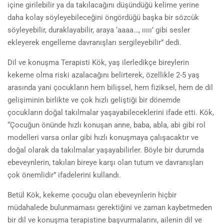
içine girilebilir ya da takılacağını düşündüğü kelime yerine
daha kolay söyleyebileceğini öngördüğü başka bir sözcük
söyleyebilir, duraklayabilir, araya ‘aaaa…, ııııı’ gibi sesler
ekleyerek engelleme davranışları sergileyebilir” dedi.
Dil ve konuşma Terapisti Kök, yaş ilerledikçe bireylerin
kekeme olma riski azalacağını belirterek, özellikle 2-5 yaş
arasında yani çocukların hem bilişsel, hem fiziksel, hem de dil
gelişiminin birlikte ve çok hızlı geliştiği bir dönemde
çocukların doğal takılmalar yaşayabileceklerini ifade etti. Kök,
“Çocuğun önünde hızlı konuşan anne, baba, abla, abi gibi rol
modelleri varsa onlar gibi hızlı konuşmaya çalışacaktır ve
doğal olarak da takılmalar yaşayabilirler. Böyle bir durumda
ebeveynlerin, takılan bireye karşı olan tutum ve davranışları
çok önemlidir” ifadelerini kullandı.
Betül Kök, kekeme çocuğu olan ebeveynlerin hiçbir
müdahalede bulunmaması gerektiğini ve zaman kaybetmeden
bir dil ve konuşma terapistine başvurmalarını, ailenin dil ve