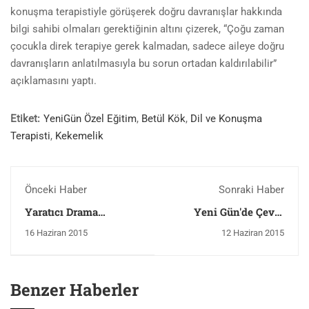
konuşma terapistiyle görüşerek doğru davranışlar hakkında
bilgi sahibi olmaları gerektiğinin altını çizerek, “Çoğu zaman
çocukla direk terapiye gerek kalmadan, sadece aileye doğru
davranışların anlatılmasıyla bu sorun ortadan kaldırılabilir”
açıklamasını yaptı.
Etiket:
YeniGün Özel Eğitim
,
Betül Kök
,
Dil ve Konuşma
Terapisti
,
Kekemelik
Önceki Haber
Sonraki Haber
Yaratıcı Drama
Yeni Gün'de Çevre
Öğretmenimiz As
Temizliği
16 Haziran 2015
12 Haziran 2015
TV'de
Benzer Haberler