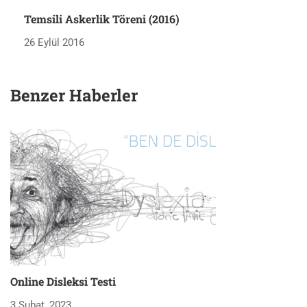
Temsili Askerlik Töreni (2016)
26 Eylül 2016
Benzer Haberler
Online Disleksi Testi
H
3 Şubat, 2023
3 