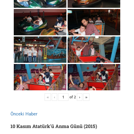
«
‹
of
2
›
»
Önceki Haber
10 Kasım Atatürk'ü Anma Günü (2015)