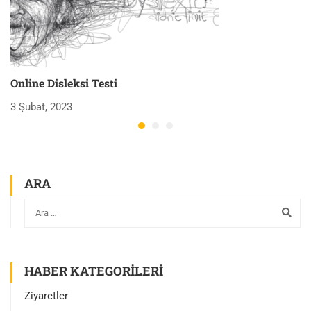
Online Disleksi Testi
H
3 Şubat, 2023
3 
ARA
HABER KATEGORILERI
Ziyaretler