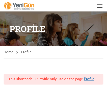
PROFILE
Home
Profile
This shortcode LP Profile only use on the page
Profile