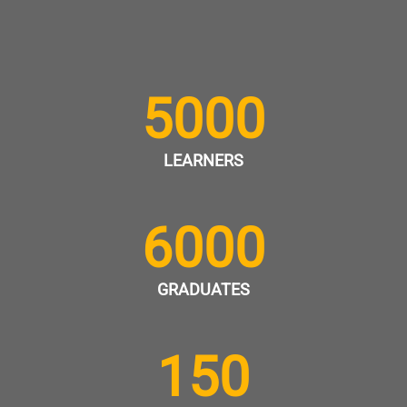
5000
LEARNERS
6000
GRADUATES
150