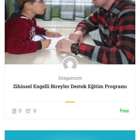
Ozeguncom
Zihinsel Engelli Bireyler Destek Eğitim Programı
0
0
Free