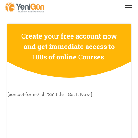
Create your free account now
and get immediate access to
100s of online Courses.
[contact-form-7 id="85" title="Get It Now"]